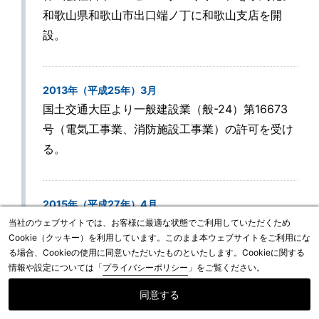
和歌山県和歌山市出口端ノ丁に和歌山支店を開
設。
2013年（平成25年）3月
国土交通大臣より一般建設業（般-24）第16673
号（電気工事業、消防施設工事業）の許可を受け
る。
2015年（平成27年）4月
大阪府大阪市都島区片町に大阪営業所（現：関西
当社のウェブサイトでは、お客様に最適な状態でご利用していただくため
Cookie（クッキー）を利用しています。このまま本ウェブサイトをご利用にな
支社）を開設。
る場合、Cookieの使用に同意いただいたものといたします。Cookieに関する
情報や設定については「
プライバシーポリシー
」をご覧ください。
同意する
2015年（平成27年）7月
個人情報保護マネジメントシステムJIS Q