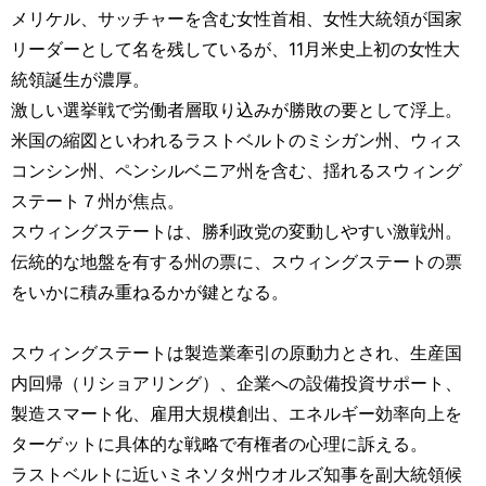
メリケル、サッチャーを含む女性首相、女性大統領が国家
リーダーとして名を残しているが、11月米史上初の女性大
統領誕生が濃厚。
激しい選挙戦で労働者層取り込みが勝敗の要として浮上。
米国の縮図といわれるラストベルトのミシガン州、ウィス
コンシン州、ペンシルベニア州を含む、揺れるスウィング
ステート７州が焦点。
スウィングステートは、勝利政党の変動しやすい激戦州。
伝統的な地盤を有する州の票に、スウィングステートの票
をいかに積み重ねるかが鍵となる。
スウィングステートは製造業牽引の原動力とされ、生産国
内回帰（リショアリング）、企業への設備投資サポート、
製造スマート化、雇用大規模創出、エネルギー効率向上を
ターゲットに具体的な戦略で有権者の心理に訴える。
ラストベルトに近いミネソタ州ウオルズ知事を副大統領候