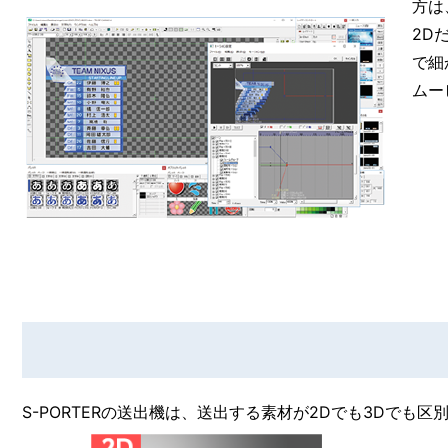
方は
2D
で細
ムー
S-PORTERの送出機は、送出する素材が2Dでも3Dでも区