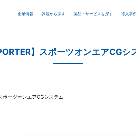
企業情報
課題から探す
製品・サービスを探す
導入事
信の理念・取組み・事業内容
会社概要
-PORTER】スポーツオンエアCGシ
ISO管理体制
個人情報保護方針
R】スポーツオンエアCGシステム