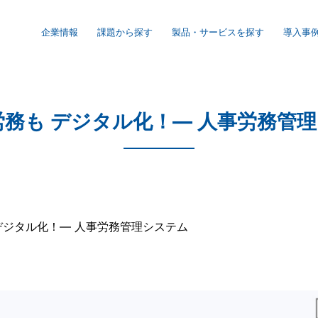
企業情報
課題から探す
製品・サービスを探す
導入事
信の理念・取組み・事業内容
会社概要
労務も デジタル化！― 人事労務管
ISO管理体制
個人情報保護方針
デジタル化！― 人事労務管理システム