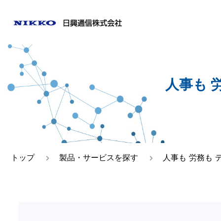
ご挨拶
日興通
人事も 
事業所一覧
トップ
製品・サービスを探す
人事も 労務も 