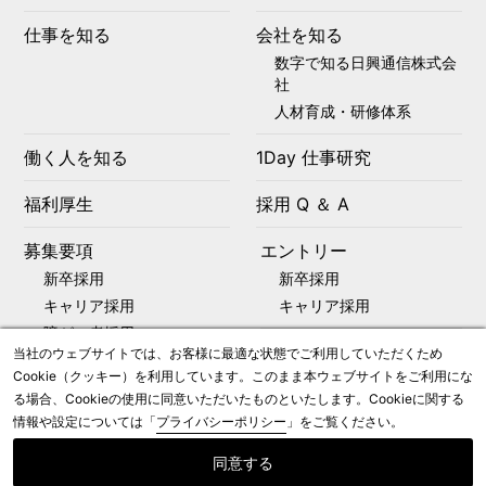
仕事を知る
会社を知る
数字で知る日興通信株式会
社
人材育成・研修体系
働く人を知る
1Day 仕事研究
福利厚生
採用 Q ＆ A
募集要項
エントリー
新卒採用
新卒採用
キャリア採用
キャリア採用
障がい者採用
コーポレートサイト
当社のウェブサイトでは、お客様に最適な状態でご利用していただくため
Cookie（クッキー）を利用しています。このまま本ウェブサイトをご利用にな
る場合、Cookieの使用に同意いただいたものといたします。Cookieに関する
情報や設定については「
プライバシーポリシー
」をご覧ください。
©2021 Nikko Telecommunications Co., Ltd.
同意する