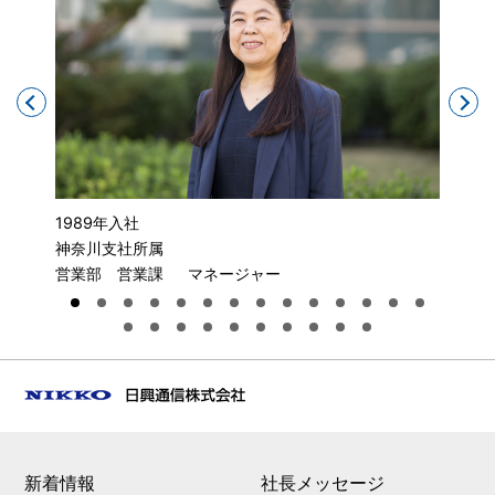
1989年入社
202
神奈川支社所属
北海
営業部 営業課 マネージャー
営業
新着情報
社長メッセージ