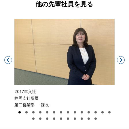
他の先輩社員を見る
2017年入社
202
静岡支社所属
東京
第二営業部 課長
第一